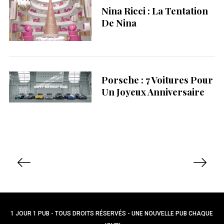
Nina Ricci : La Tentation
De Nina
Porsche : 7 Voitures Pour
Un Joyeux Anniversaire
P
a
g
i
n
1 JOUR 1 PUB - TOUS DROITS RÉSERVÉS - UNE NOUVELLE PUB CHAQUE
a