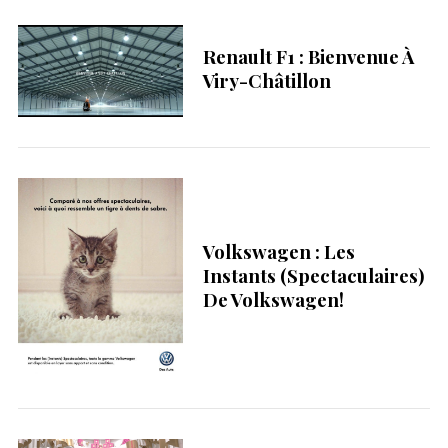
h
f
Renault F1 : Bienvenue À
o
Viry-Châtillon
r
:
Volkswagen : Les
Instants (spectaculaires)
De Volkswagen!