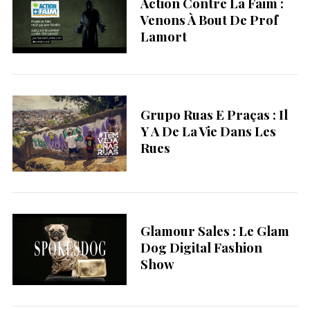
Action Contre La Faim :
Venons À Bout De Prof
Lamort
Grupo Ruas E Praças : Il
Y A De La Vie Dans Les
Rues
Glamour Sales : Le Glam
Dog Digital Fashion
S
Show
e
a
r
c