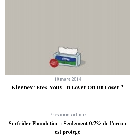
S
e
a
r
c
h
f
o
r
:
10 mars 2014
Kleenex : Etes-Vous Un Lover Ou Un Loser ?
Previous article
Surfrider Foundation : Seulement 0,7% de l’océan
est protégé