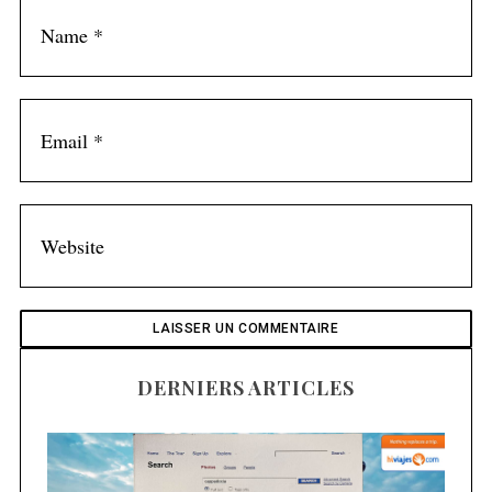
f
o
r
:
DERNIERS ARTICLES