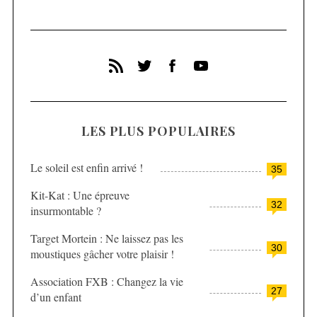
S
e
a
LES PLUS POPULAIRES
r
c
Le soleil est enfin arrivé !
35
h
f
Kit-Kat : Une épreuve
o
32
insurmontable ?
r
:
Target Mortein : Ne laissez pas les
30
moustiques gâcher votre plaisir !
Association FXB : Changez la vie
27
d’un enfant