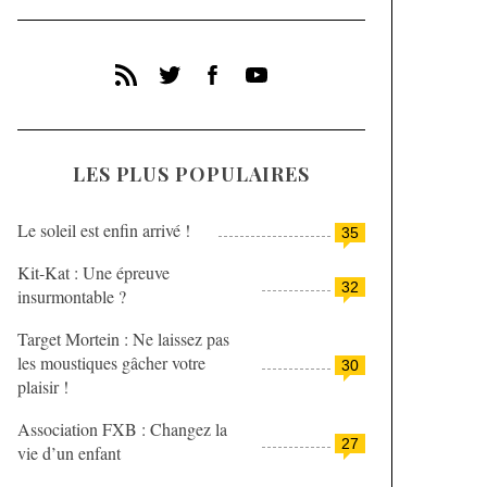
LES PLUS POPULAIRES
Le soleil est enfin arrivé !
35
Kit-Kat : Une épreuve
32
insurmontable ?
Target Mortein : Ne laissez pas
les moustiques gâcher votre
30
plaisir !
Association FXB : Changez la
27
vie d’un enfant