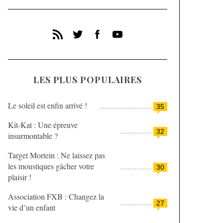
LES PLUS POPULAIRES
Le soleil est enfin arrivé !
35
Kit-Kat : Une épreuve
32
insurmontable ?
Target Mortein : Ne laissez pas
les moustiques gâcher votre
30
plaisir !
Association FXB : Changez la
27
vie d’un enfant