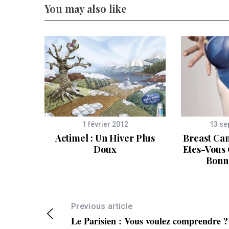
You may also like
S
e
a
r
c
h
f
1 février 2012
13 se
o
Actimel : Un Hiver Plus
Breast Can
r
Doux
Etes-Vous
:
Bonn
Previous article
Le Parisien : Vous voulez comprendre ?