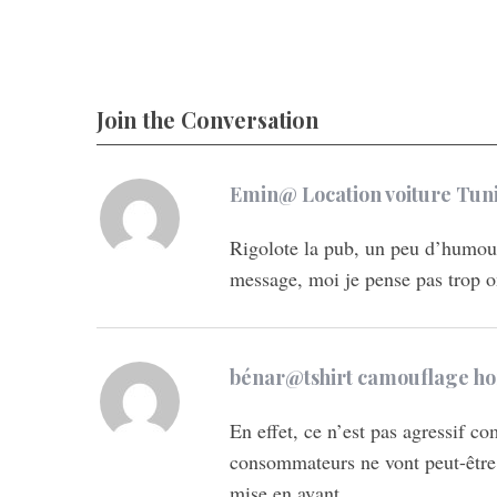
Join the Conversation
s
Emin@ Location voiture Tuni
a
Rigolote la pub, un peu d’humour
y
message, moi je pense pas trop o
s
:
s
bénar@tshirt camouflage 
a
En effet, ce n’est pas agressif
y
consommateurs ne vont peut-être 
s
mise en avant..