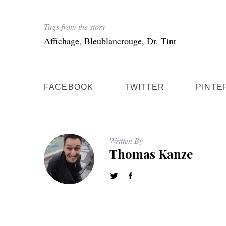
Tags from the story
Affichage
,
Bleublancrouge
,
Dr. Tint
FACEBOOK
TWITTER
PINTE
Written By
Thomas Kanze