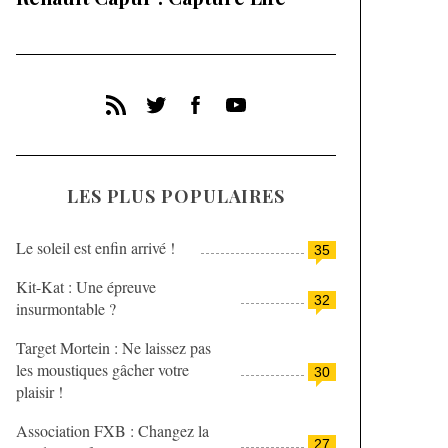
LES PLUS POPULAIRES
Le soleil est enfin arrivé !
35
Kit-Kat : Une épreuve
32
insurmontable ?
Target Mortein : Ne laissez pas
les moustiques gâcher votre
30
plaisir !
Association FXB : Changez la
27