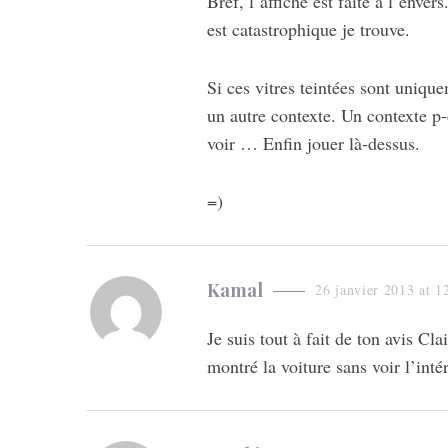
Bref, l’affiche est faite à l’enver
est catastrophique je trouve.
Si ces vitres teintées sont unique
un autre contexte. Un contexte p-e
voir … Enfin jouer là-dessus.
=)
s
Kamal
26 janvier 2013 at 1
a
Je suis tout à fait de ton avis Cla
y
montré la voiture sans voir l’intér
s
: