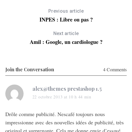
Previous article
INPES : Libre ou pas ?
Next article
Amil : Google, un cardiologue ?
Join the Conversation
4 Comments
s
alex@themes prestashop 1.5
a
22 octobre 2013 at 10 h 44 min
y
s
Drôle comme publicité. Nescafé toujours nous
:
impressionne avec des nouvelles idées de publicité, très
original et surprenante. Cela me donne envie d’essayé