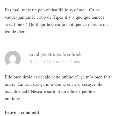
y
r
s
Pas mal, mais un peu réchauffé le système…Ca ne
c
:
vaudra jamais le coup de Tipex il y a quelque années
h
f
avec l’ours ! Qu’il garde George tant que ça marche du
o
feu de dieu.
r
:
s
sarah@astuces facebook
a
24 octobre 2013 at 10 h 17 min
y
s
Elle bien drôle et décalé cette publicité, ça m’a bien fait
:
marré. En tout cas ça m’a donné envie d’essayer $la
machine café Nescafé surtout qu’elle est petite et
pratique
Leave a comment
L