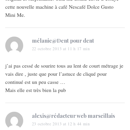
cette nouvelle machine à café Nescafé Dolce Gusto
Mini Me.
s
mélanie@Dent pour dent
a
22 octobre 2013 at 11 h 17 min
y
s
j’ai pas cessé de sourire tous au lent de court métrage je
:
vais dire , juste que pour l’astuce de cliqué pour
continué est un peu casse …
Mais elle est très bien la pub
s
alexis@rédacteur web marseillais
S
a
e
23 octobre 2013 at 12 h 44 min
a