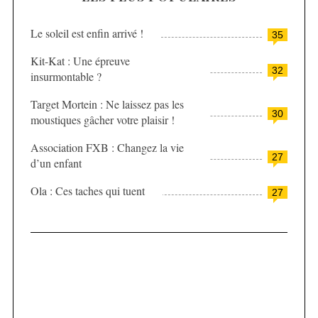
Le soleil est enfin arrivé !
35
Kit-Kat : Une épreuve
32
insurmontable ?
Target Mortein : Ne laissez pas les
30
moustiques gâcher votre plaisir !
Association FXB : Changez la vie
27
d’un enfant
Ola : Ces taches qui tuent
27