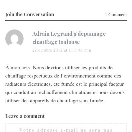
r
c
Join the Conversation
1 Comment
h
f
o
s
Adrain Legrand@depannage
r
a
:
chauffage toulouse
y
22 octobre 2012 at 11 h 46 min
s
:
À mon avis. Nous devrions utiliser les produits de
chauffage respectueux de l’environnement comme des
radiateurs électriques, etc fumée est le principal facteur
qui conduit au réchauffement climatique et nous devons
utiliser des appareils de chauffage sans fumée.
Leave a comment
L
e
Votre adresse e-mail ne sera pas