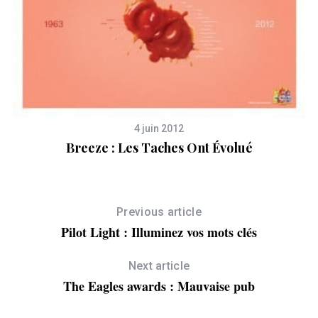
4 juin 2012
Breeze : Les Taches Ont Évolué
Previous article
Pilot Light : Illuminez vos mots clés
Next article
S
The Eagles awards : Mauvaise pub
e
a